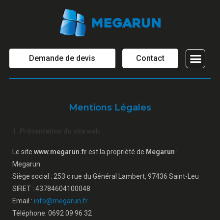
Demande de devis
Contact
OBJETS PUBL
Mentions Légales
1. Présentation du site web
Le site
www.megarun.fr
est la propriété de
Megarun
:
Megarun
Siège social : 253 c rue du Général Lambert, 97436 Saint-Leu
SIRET : 43784604100048
Email :
info@megarun.fr
Téléphone: 0692 09 96 32