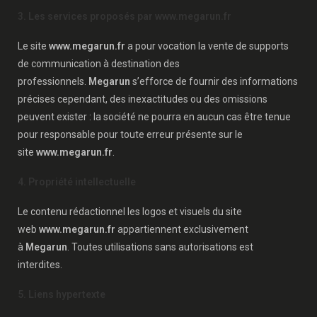
3. Les services proposés par www.megarun.fr
Le site
www.megarun.fr
a pour vocation la vente de supports
de communication à destination des
professionnels.
Megarun
s’efforce de fournir des informations
précises cependant, des inexactitudes ou des omissions
peuvent exister : la société ne pourra en aucun cas être tenue
pour responsable pour toute erreur présente sur le
site
www.megarun.fr
.
4. Propriété intellectuelle
Le contenu rédactionnel les logos et visuels du site
web
www.megarun.fr
appartiennent exclusivement
à
Megarun
. Toutes utilisations sans autorisations est
interdites.
5. Liens hypertexte