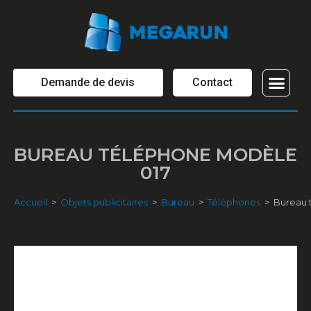
Demande de devis
Contact
OBJETS PUBL
BUREAU TÉLÉPHONE MODÈLE
017
Accueil
>
Objets publicitaires
>
Bureau
>
Téléphones
>
Bureau 