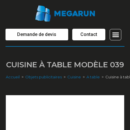
Demande de devis
Contact
OBJETS PUBL
CUISINE À TABLE MODÈLE 039
Accueil
>
Objets publicitaires
>
Cuisine
>
A table
>
Cuisine à ta