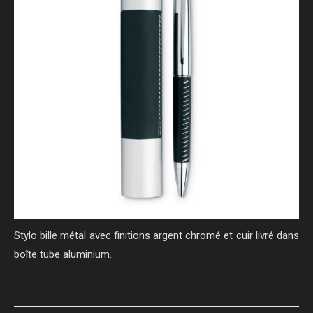
Stylo bille métal avec finitions argent chromé et cuir livré dans
boîte tube aluminium.